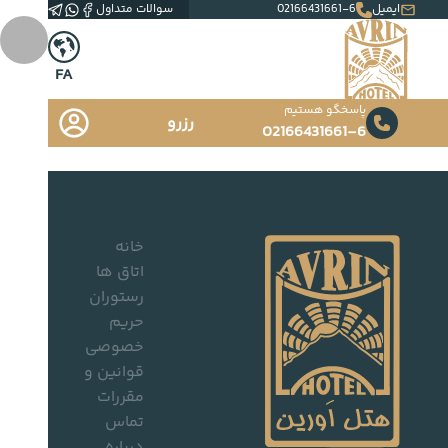
ایمیل
02166431661-6
سوالات متداول
FA
پاسخگو هستیم
رزرو
02166431661-6
خانه
اتاق ها
رستوران
حریم
خصوصی
قوانین و
مقررات
تماس
درباره